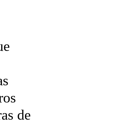
ue
,
as
ros
ras de